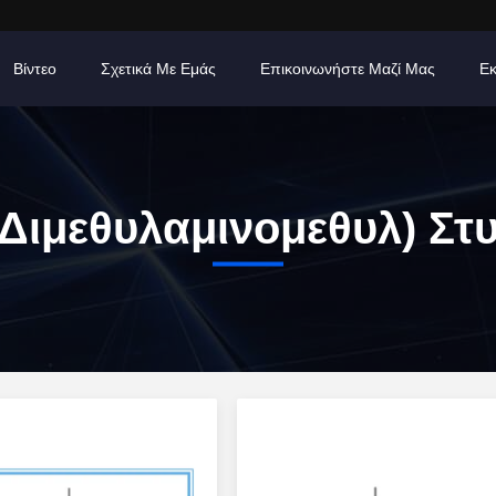
Βίντεο
Σχετικά Με Εμάς
Επικοινωνήστε Μαζί Μας
Εκ
-Διμεθυλαμινομεθυλ) Στ