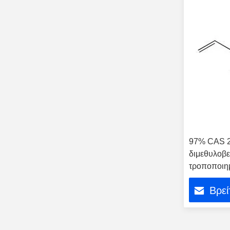
97% CAS 2
διμεθυλοβε
τροποποιημ
συνδυασμέ
Βρεί
διήνιο