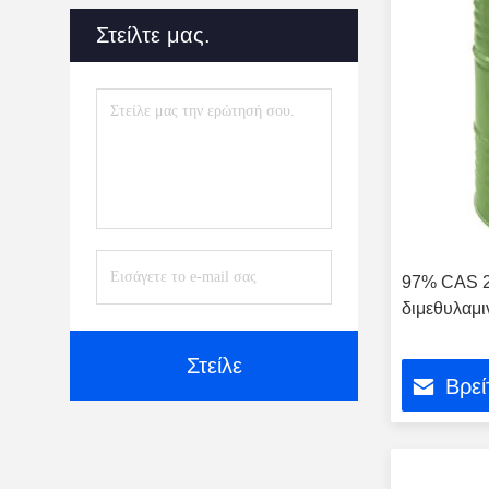
1-Ακετοναφθόνη
(6)
Στείλτε μας.
1-Vinylnaphthalene
(2)
Dl-1- (1-Ναφθυλο) Αιθυλαμίνη
(5)
1-Ναφθοϋλοχλωρίδιο
(5)
97% CAS 2
διμεθυλαμι
Στείλε
Βρεί