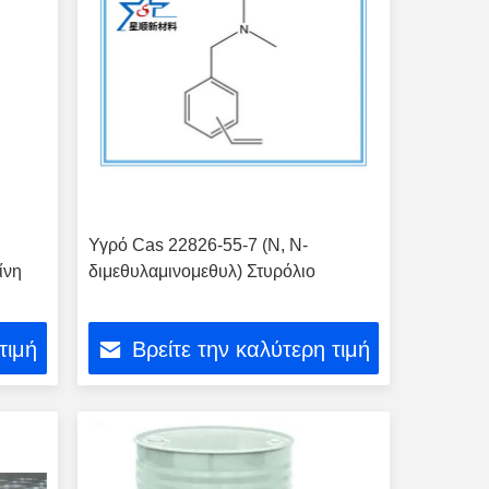
Υγρό Cas 22826-55-7 (Ν, Ν-
ίνη
διμεθυλαμινομεθυλ) Στυρόλιο
τιμή
Βρείτε την καλύτερη τιμή