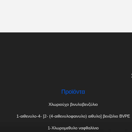
Προϊόντα
Χλωριούχο βινυλοβενζύλιο
1-αιθενυλο-4- [2- (4-αιθενυλοφαινυλο) αιθυλο] βενζόλιο BVPE
1-Χλωρομεθυλο ναφθαλίνιο