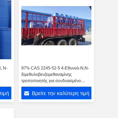
, Ν-
97% CAS 2245-52-5 4-Εθυνολ-N,N-
διμεθυλοβενζομεθαναμίνης
τροποποιητής για συνδυασμένο
καουτσούκ διενίου
τιμή
Βρείτε την καλύτερη τιμή