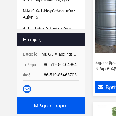
Ν-Μεθυλ-1-Ναφθαλενεμεθυλ
Αμίνη
(5)
4-Βινυλοβενζυλογλυκιδικό
Αιθέρα
(4)
Επαφές
2-Βρωμοναφθαλίνιο
(5)
Επαφές:
Mr. Gu Xiaoxing( For Chinese Business)
6-Βρωμο-2-Ναφθοϊκό Οξύ
(4)
Σημείο βρα
Τηλεφώνημα:
86-519-86464994
Ν-διμεθυλβ
6-Βρωμο-2-Ναφθοϊκό
Φαξ:
86-519-86463703
Μεθύλιο
(6)
4-Βρωμοφθαλικός Ανυδρίτης
Βρεί
(6)
2,7-Διυδροξυ-9-Φθορορενόνη
Μιλήστε τώρα.
(7)