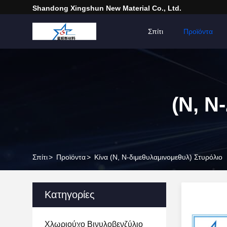
Shandong Xingshun New Material Co., Ltd.
Σπίτι
Προϊόντα
(Ν, Ν
Σπίτι
>
Προϊόντα
>
Κίνα (Ν, Ν-διμεθυλαμινομεθυλ) Στυρόλιο
Κατηγορίες
Χλωριούχο Βινυλοβενζύλιο