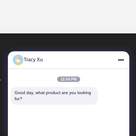
Tracy Xu
.
11:54 PM
Good day, what product are you looking 
Γρήγοροι Σύνδεσμοι
for?
Προφίλ εταιρείας
Επισκέψεις στο εργοστάσιο
Έλεγχος ποιότητας