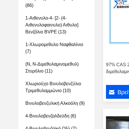
(86)
1-Αιθενυλο-4- [2- (4-
Αιθενυλοφαινυλο) Αιθυλο]
Βενζόλιο BVPE
(13)
1-Χλωρομεθυλο Ναφθαλίνιο
(7)
(Ν, Ν-Διμεθυλαμινομεθυλ)
97% CAS 2
Στυρόλιο
(11)
διμεθυλαμι
Χλωριούχο Βινυλοβενζύλιο
Τριμεθυλαμμώνιο
(10)
Βρεί
Βινυλοβενζυλική Αλκοόλη
(9)
4-Βινυλοβενζαλδεϋδη
(6)
4-Βινυλοβενζοϊκό Οξύ
(7)