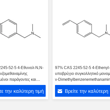
245-52-5 4-Εθυνολ-N,N-
97% CAS 2245-52-5 4-Ethenyl-
νζομεθαναμίνης
υποβρύχιο συγκολλητικό μονο
ένοι παράγοντες και
ν-Dimethylbenzenemethanami
να πολυμερή με βάση το
τε την καλύτερη τιμή
Βρείτε την καλύτερη 