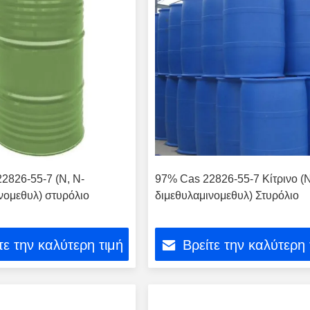
2826-55-7 (Ν, Ν-
97% Cas 22826-55-7 Κίτρινο (Ν
νομεθυλ) στυρόλιο
διμεθυλαμινομεθυλ) Στυρόλιο
τε την καλύτερη τιμή
Βρείτε την καλύτερη 