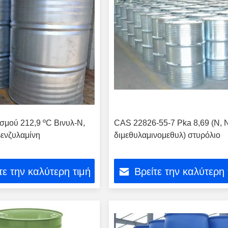
σμού 212,9 ºC Βινυλ-Ν,
CAS 22826-55-7 Pka 8,69 (Ν, 
ενζυλαμίνη
διμεθυλαμινομεθυλ) στυρόλιο
τε την καλύτερη τιμή
Βρείτε την καλύτερη 