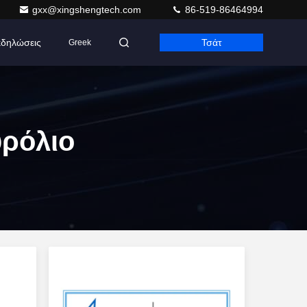
gxx@xingshengtech.com
86-519-86464994
δηλώσεις
Τσάτ
Greek
υρόλιο