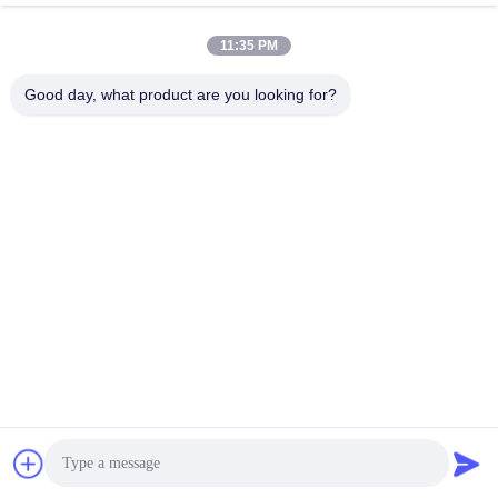
11:35 PM
Good day, what product are you looking for?
Shandong Xingshun New Material Co., Ltd.
gxx@xingshengtech.com
86-519-86464994
Miaoqiao Street, Wujin District, Changzhou City, Jiangsu
Province, P.R.China
Κίνα Καλή ποιότητα Χλωριούχο βινυλοβενζύλιο
Προμηθευτής. 2020-2025 Shandong Xingshun New Material
Co., Ltd. Όλα τα δικαιώματα διατηρούνται.