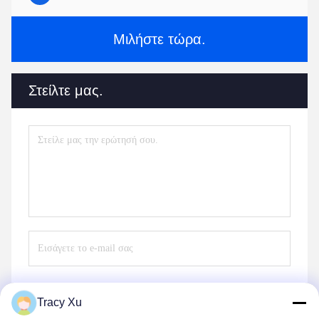
Μιλήστε τώρα.
Στείλτε μας.
Tracy Xu
Στείλε