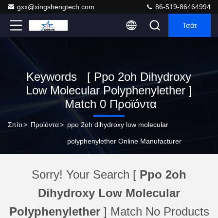
gxx@xingshengtech.com
86-519-86464994
Τσάτ
Keywords [ Ppo 2oh Dihydroxy
Low Molecular Polyphenylether ]
Match 0 Προϊόντα
Σπίτι
>
Προϊόντα
>
ppo 2oh dihydroxy low molecular
polyphenylether Online Manufacturer
Sorry! Your Search [
Ppo 2oh
Dihydroxy Low Molecular
Polyphenylether
] Match No Products