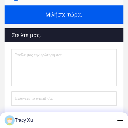
Μιλήστε τώρα.
Στείλτε μας.
Tracy Xu
Στείλε