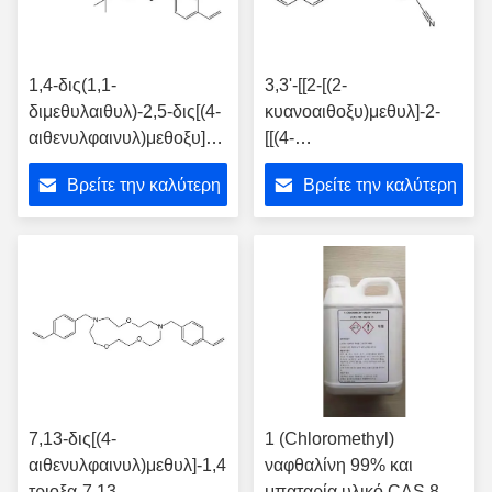
1,4-δις(1,1-
3,3'-[[2-[(2-
διμεθυλαιθυλ)-2,5-δις[(4-
κυανοαιθοξυ)μεθυλ]-2-
αιθενυλφαινυλ)μεθοξυ]βενζόλιο
[[(4-
CAS 2087496-90-8
αιθενυλφαινυλ)μεθυλ]αμινο]-1
Βρείτε την καλύτερη
Βρείτε την καλύτερη
προπανοδιυλ]δις(οξυ)]δις-
προπα CAS 2091854-73
τιμή
τιμή
-6
7,13-δις[(4-
1 (Chloromethyl)
αιθενυλφαινυλ)μεθυλ]-1,4,10-
ναφθαλίνη 99% και
τριοξα-7,13-
μπαταρία υλικό CAS 86-