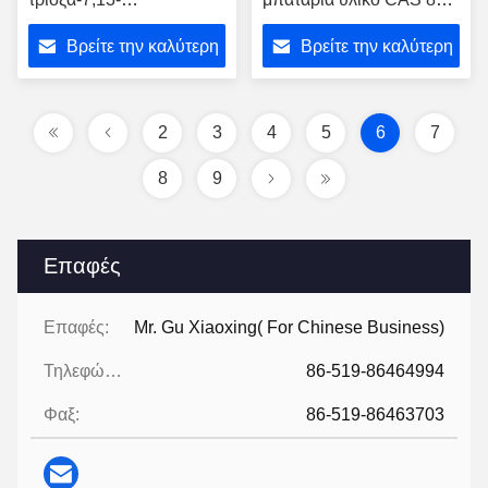
διαζακυκλοπενταδεκάνιο
52-2 υδρογόνου 95%
Βρείτε την καλύτερη
Βρείτε την καλύτερη
CAS 1253101-52-8
τιμή
τιμή
2
3
4
5
6
7
8
9
Επαφές
Επαφές:
Mr. Gu Xiaoxing( For Chinese Business)
Τηλεφώνημα:
86-519-86464994
Φαξ:
86-519-86463703