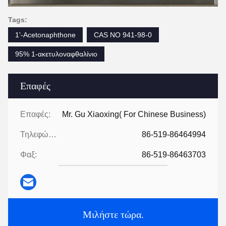
Tags:
1'-Acetonaphthone
CAS NO 941-98-0
95% 1-ακετυλοναφθαλίνιο
Επαφές
Επαφές:
Mr. Gu Xiaoxing( For Chinese Business)
Τηλεφώνημα:
86-519-86464994
Φαξ:
86-519-86463703
Μιλήστε τώρα.