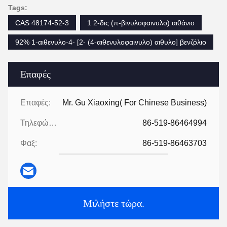
Tags:
CAS 48174-52-3
1 2-δις (π-βινυλοφαινυλο) αιθάνιο
92% 1-αιθενυλο-4- [2- (4-αιθενυλοφαινυλο) αιθυλο] βενζόλιο
Επαφές
Επαφές:
Mr. Gu Xiaoxing( For Chinese Business)
Τηλεφώνημα:
86-519-86464994
Φαξ:
86-519-86463703
Μιλήστε τώρα.