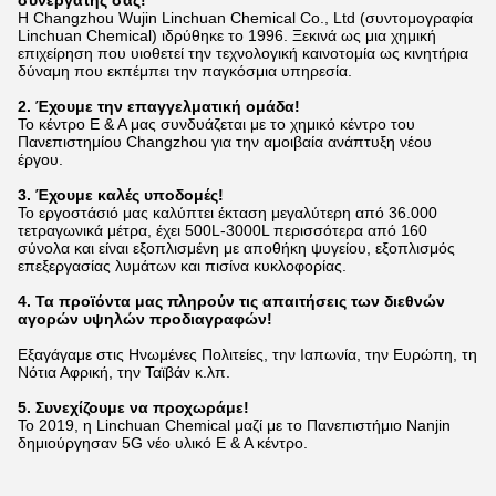
Η Changzhou Wujin Linchuan Chemical Co., Ltd (συντομογραφία
Linchuan Chemical) ιδρύθηκε το 1996. Ξεκινά ως μια χημική
επιχείρηση που υιοθετεί την τεχνολογική καινοτομία ως κινητήρια
δύναμη που εκπέμπει την παγκόσμια υπηρεσία.
2. Έχουμε την επαγγελματική ομάδα!
Το κέντρο Ε & Α μας συνδυάζεται με το χημικό κέντρο του
Πανεπιστημίου Changzhou για την αμοιβαία ανάπτυξη νέου
έργου.
3. Έχουμε καλές υποδομές!
Το εργοστάσιό μας καλύπτει έκταση μεγαλύτερη από 36.000
τετραγωνικά μέτρα, έχει 500L-3000L περισσότερα από 160
σύνολα και είναι εξοπλισμένη με αποθήκη ψυγείου,
εξοπλισμός
επεξεργασίας λυμάτων και πισίνα κυκλοφορίας.
4. Τα προϊόντα μας πληρούν τις απαιτήσεις των διεθνών
αγορών υψηλών προδιαγραφών!
Εξαγάγαμε στις Ηνωμένες Πολιτείες, την Ιαπωνία, την Ευρώπη, τη
Νότια Αφρική, την Ταϊβάν κ.λπ.
5. Συνεχίζουμε να προχωράμε!
Το 2019, η Linchuan Chemical μαζί με το Πανεπιστήμιο Nanjin
δημιούργησαν 5G νέο υλικό Ε & Α κέντρο.