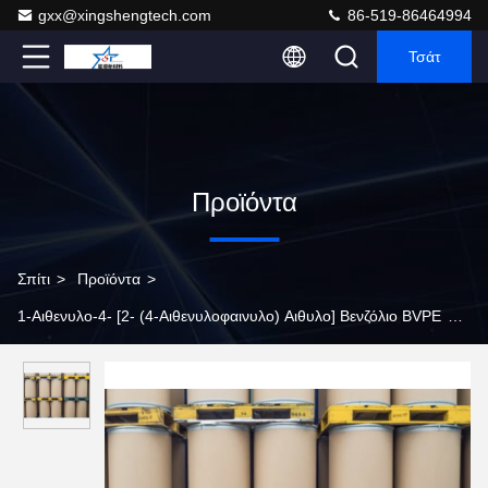
gxx@xingshengtech.com
86-519-86464994
Τσάτ
Προϊόντα
Σπίτι
>
Προϊόντα
>
1-Αιθενυλο-4- [2- (4-Αιθενυλοφαινυλο) Αιθυλο] Βενζόλιο BVPE
>
Off White 1-αιθενυλο-4- [2- (4-αιθενυλοφαινυλο) αιθυλο] βενζόλιο
Bvpe