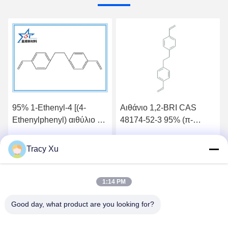
95% 1-Ethenyl-4 [(4-
Αιθάνιο 1,2-BRI CAS
Ethenylphenyl) αιθύλιο 2]
48174-52-3 95% (π-
πρώτη ύλη ημιαγωγών
Vinylphenyl)
βενζολίου BVPE
Tracy Xu
ή
Βρείτε την καλύτερη τιμή
Βρείτε την καλύτερη τιμή
1:14 PM
Good day, what product are you looking for?