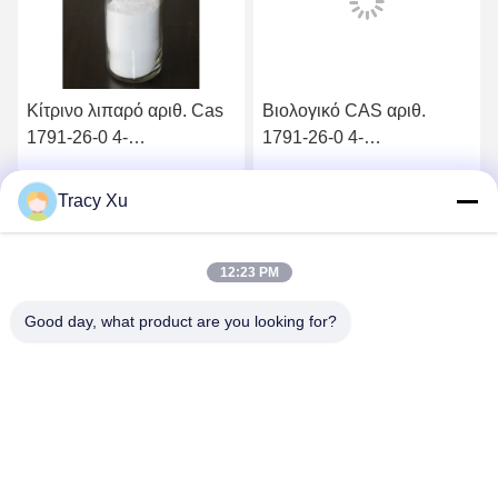
Κίτρινο λιπαρό αριθ. Cas
Βιολογικό CAS αριθ.
1791-26-0 4-
1791-26-0 4-
αιθενυλοβενζαλδεΰδη
Βινυλοβενζαλδεϋδη
Tracy Xu
ή
Βρείτε την καλύτερη τιμή
Βρείτε την καλύτερη τιμή
12:23 PM
Good day, what product are you looking for?
Shandong Xingshun New Material Co., Ltd.
gxx@xingshengtech.com
86-519-86464994