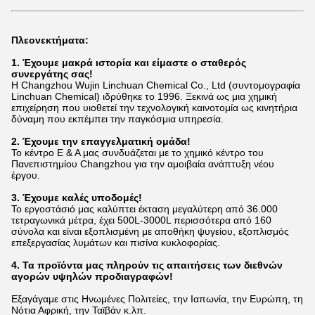
Πλεονεκτήματα:
1. Έχουμε μακρά ιστορία και είμαστε ο σταθερός
συνεργάτης σας!
Η Changzhou Wujin Linchuan Chemical Co., Ltd (συντομογραφία
Linchuan Chemical) ιδρύθηκε το 1996. Ξεκινά ως μια χημική
επιχείρηση που υιοθετεί την τεχνολογική καινοτομία ως κινητήρια
δύναμη που εκπέμπει την παγκόσμια υπηρεσία.
2. Έχουμε την επαγγελματική ομάδα!
Το κέντρο Ε & Α μας συνδυάζεται με το χημικό κέντρο του
Πανεπιστημίου Changzhou για την αμοιβαία ανάπτυξη νέου
έργου.
3. Έχουμε καλές υποδομές!
Το εργοστάσιό μας καλύπτει έκταση μεγαλύτερη από 36.000
τετραγωνικά μέτρα, έχει 500L-3000L περισσότερα από 160
σύνολα και είναι εξοπλισμένη με αποθήκη ψυγείου,
εξοπλισμός
επεξεργασίας λυμάτων και πισίνα κυκλοφορίας.
4. Τα προϊόντα μας πληρούν τις απαιτήσεις των διεθνών
αγορών υψηλών προδιαγραφών!
Εξαγάγαμε στις Ηνωμένες Πολιτείες, την Ιαπωνία, την Ευρώπη, τη
Νότια Αφρική, την Ταϊβάν κ.λπ.