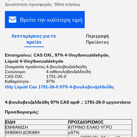
Δυνατότητα προσφοράς: 30mt ετησίως
Βρείτε την καλύτερη τιμή
Λεπτομέρειες για το
Περιγραφή
προϊόν
Προϊόντος
Επισημαίνω:
CAS ΟΧΙ.
,
97% 4-Vinylbenzaldehyde
,
Liquid 4-Vinylbenzaldehyde
Ονομασία προϊόντος:
4-βινυλοβενζαλδεϋδη
Συνώνυμο:
4-αιθενυλοβενζαλδεϋδη
CAS ΟΧΙ.:
1791-26-0
Καθαρότητα:
97%
Oily Liquid Cas 1791-26-0 97% 4-βινυλοβενζαλδεΰδη
4-βινυλοβενζαλδεϋδη 97% CAS αριθ .: 1791-26-0 εργοστάσιο
Προσδιορισμός:
ΕΙΔΗ
ΠΡΟΣΔΙΟΡΙΣΜΟΣ
ΕΜΦΑΝΙΣΗ
ΚΙΤΡΙΝΟ ΕΛΑΙΟ ΥΓΡΟ
ΧΗΜΙΚΗ ΔΟΚΙΜΗ
≥97%