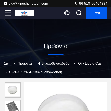
gxx@xingshengtech.com
86-519-86464994
Τσάτ
Προϊόντα
Σπίτι
>
Προϊόντα
>
4-Βινυλοβενζαλδεϋδη
>
Oily Liquid Cas
1791-26-0 97% 4-βινυλοβενζαλδεΰδη