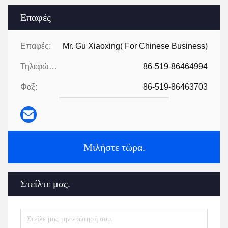
Επαφές
Επαφές:
Mr. Gu Xiaoxing( For Chinese Business)
Τηλεφώνημα:
86-519-86464994
Φαξ:
86-519-86463703
Μιλήστε τώρα.
Στείλτε μας.