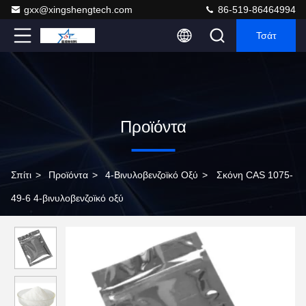
gxx@xingshengtech.com
86-519-86464994
Τσάτ
Προϊόντα
Σπίτι
>
Προϊόντα
>
4-Βινυλοβενζοϊκό Οξύ
>
Σκόνη CAS 1075-
49-6 4-βινυλοβενζοϊκό οξύ