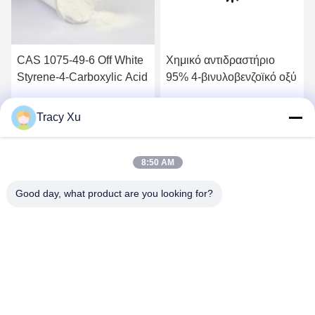
CAS 1075-49-6 Off White
Χημικό αντιδραστήριο
Styrene-4-Carboxylic Acid
95% 4-βινυλοβενζοϊκό οξύ
Tracy Xu
ή
Βρείτε την καλύτερη τιμή
Βρείτε την καλύτερη τιμή
8:50 AM
Good day, what product are you looking for?
Shandong Xingshun New Material Co., Ltd.
gxx@xingshengtech.com
86-519-86464994