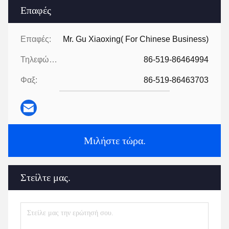
Επαφές
Επαφές:
Mr. Gu Xiaoxing( For Chinese Business)
Τηλεφώνημα:
86-519-86464994
Φαξ:
86-519-86463703
Μιλήστε τώρα.
Στείλτε μας.