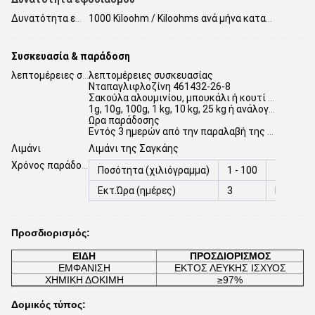
Δυνατότητα εφοδιασμού:
1000 Kiloohm / Kiloohms ανά μήνα κατασκευαστή στην Κίνα
Συσκευασία & παράδοση
λεπτομέρειες συσκευασίας
λεπτομέρειες συσκευασίας
Νταπαγλιφλοζίνη 461432-26-8
Σακούλα αλουμινίου, μπουκάλι ή κουτί από ίνες
1g, 10g, 100g, 1 kg, 10 kg, 25 kg ή ανάλογα με τις ανάγκες σας
Ωρα παράδοσης
Εντός 3 ημερών από την παραλαβή της πληρωμής
Λιμάνι
Λιμάνι της Σαγκάης
Χρόνος παράδοσης:
Ποσότητα (χιλιόγραμμα)
1 - 100
> 100
Εκτ.Ώρα (ημέρες)
3
Για δια
Προσδιορισμός:
ΕΙΔΗ
ΠΡΟΣΔΙΟΡΙΣΜΟΣ
ΕΜΦΑΝΙΣΗ
ΕΚΤΟΣ ΛΕΥΚΗΣ ΙΣΧΥΟΣ
ΧΗΜΙΚΗ ΔΟΚΙΜΗ
≥97%
Δομικός τύπος: