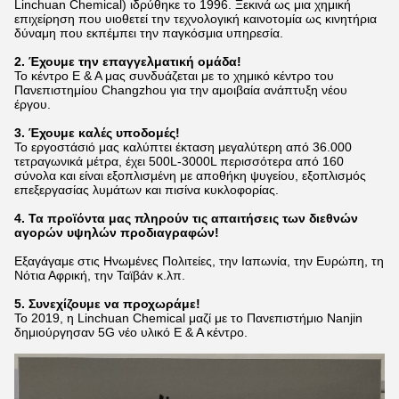
Linchuan Chemical) ιδρύθηκε το 1996. Ξεκινά ως μια χημική
επιχείρηση που υιοθετεί την τεχνολογική καινοτομία ως κινητήρια
δύναμη που εκπέμπει την παγκόσμια υπηρεσία.
2. Έχουμε την επαγγελματική ομάδα!
Το κέντρο Ε & Α μας συνδυάζεται με το χημικό κέντρο του
Πανεπιστημίου Changzhou για την αμοιβαία ανάπτυξη νέου
έργου.
3. Έχουμε καλές υποδομές!
Το εργοστάσιό μας καλύπτει έκταση μεγαλύτερη από 36.000
τετραγωνικά μέτρα, έχει 500L-3000L περισσότερα από 160
σύνολα και είναι εξοπλισμένη με αποθήκη ψυγείου,
εξοπλισμός
επεξεργασίας λυμάτων και πισίνα κυκλοφορίας.
4. Τα προϊόντα μας πληρούν τις απαιτήσεις των διεθνών
αγορών υψηλών προδιαγραφών!
Εξαγάγαμε στις Ηνωμένες Πολιτείες, την Ιαπωνία, την Ευρώπη, τη
Νότια Αφρική, την Ταϊβάν κ.λπ.
5. Συνεχίζουμε να προχωράμε!
Το 2019, η Linchuan Chemical μαζί με το Πανεπιστήμιο Nanjin
δημιούργησαν 5G νέο υλικό Ε & Α κέντρο.