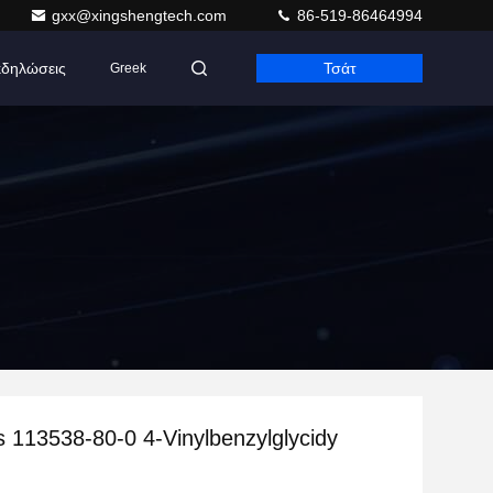
gxx@xingshengtech.com
86-519-86464994
δηλώσεις
Τσάτ
Greek
s 113538-80-0 4-Vinylbenzylglycidy