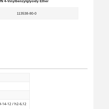
 4-Vinylbenzylglycidy Ether
113538-80-0
9-14-12 / h2-6,12