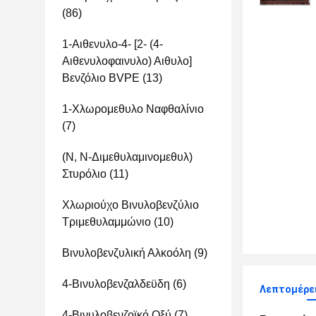
(86)
1-Αιθενυλο-4- [2- (4-
Αιθενυλοφαινυλο) Αιθυλο]
Βενζόλιο BVPE
(13)
1-Χλωρομεθυλο Ναφθαλίνιο
(7)
(Ν, Ν-Διμεθυλαμινομεθυλ)
Στυρόλιο
(11)
Χλωριούχο Βινυλοβενζύλιο
Τριμεθυλαμμώνιο
(10)
Βινυλοβενζυλική Αλκοόλη
(9)
4-Βινυλοβενζαλδεϋδη
(6)
Λεπτομέρει
4-Βινυλοβενζοϊκό Οξύ
(7)