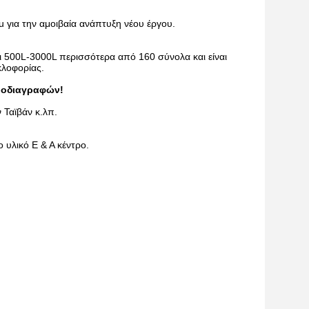
u για την αμοιβαία ανάπτυξη νέου έργου.
ι 500L-3000L περισσότερα από 160 σύνολα και είναι
κλοφορίας.
προδιαγραφών!
 Ταϊβάν κ.λπ.
 υλικό Ε & Α κέντρο.