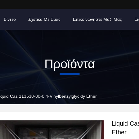
Βίντεο
Σχετικά Με Εμάς
Επικοινωνήστε Μαζί Μας
Εκ
Προϊόντα
iquid Cas 113538-80-0 4-Vinylbenzylglycidy Ether
Liquid Ca
Ether