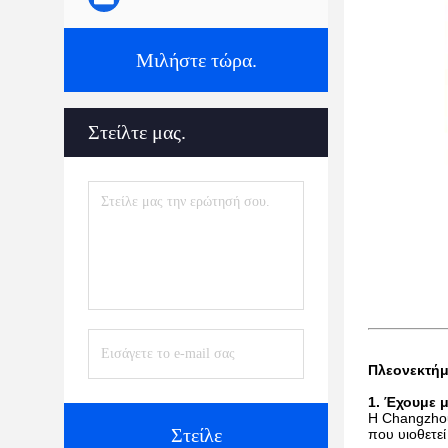
Μιλήστε τώρα.
Στείλτε μας.
Πλεονεκτήμ
1. Έχουμε 
Η Changzhou
Στείλε
που υιοθετε