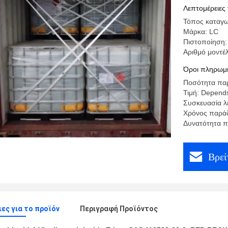
Λεπτομέρειες 
Τόπος καταγω
Μάρκα: LC
Πιστοποίηση:
Αριθμό μοντέ
Όροι πληρωμή
Ποσότητα παρ
Τιμή: Depends
Συσκευασία λ
Χρόνος παρά
Δυνατότητα π
Βρεί
ες για το προϊόν
Περιγραφή Προϊόντος