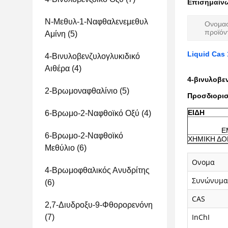
Επισημαίν
Ν-Μεθυλ-1-Ναφθαλενεμεθυλ
Ονομα
προϊόν
Αμίνη
(5)
Liquid Cas 
4-Βινυλοβενζυλογλυκιδικό
Αιθέρα
(4)
4-βινυλοβε
2-Βρωμοναφθαλίνιο
(5)
Προσδιορισ
ΕΙΔΗ
6-Βρωμο-2-Ναφθοϊκό Οξύ
(4)
Ε
6-Βρωμο-2-Ναφθοϊκό
ΧΗΜΙΚΗ ΔΟ
Μεθύλιο
(6)
Ονομα
4-Βρωμοφθαλικός Ανυδρίτης
Συνώνυμα
(6)
CAS
2,7-Διυδροξυ-9-Φθορορενόνη
InChI
(7)