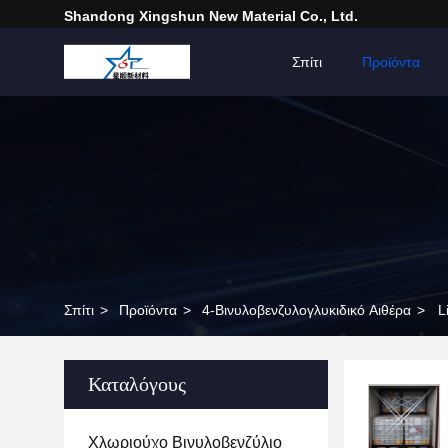
Shandong Xingshun New Material Co., Ltd.
Σπίτι
Προϊόντα
Σπίτι
>
Προϊόντα
>
4-Βινυλοβενζυλογλυκιδικό Αιθέρα
>
L
Καταλόγους
Χλωριούχο Βινυλοβενζύλιο