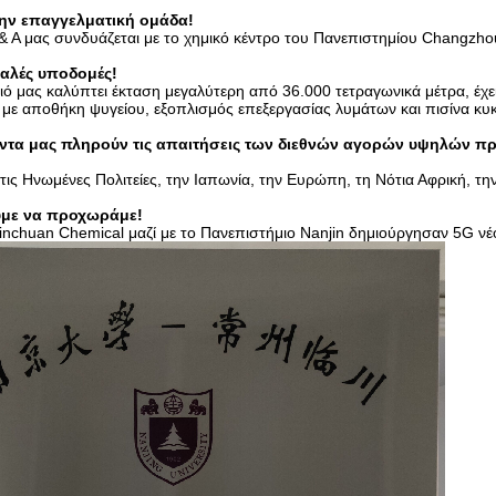
την επαγγελματική ομάδα!
 & Α μας συνδυάζεται με το χημικό κέντρο του Πανεπιστημίου Changzho
καλές υποδομές!
ιό μας καλύπτει έκταση μεγαλύτερη από 36.000 τετραγωνικά μέτρα, έχε
 με αποθήκη ψυγείου,
εξοπλισμός επεξεργασίας λυμάτων και πισίνα κυ
όντα μας πληρούν τις απαιτήσεις των διεθνών αγορών υψηλών 
ις Ηνωμένες Πολιτείες, την Ιαπωνία, την Ευρώπη, τη Νότια Αφρική, την
ουμε να προχωράμε!
inchuan Chemical μαζί με το Πανεπιστήμιο Nanjin δημιούργησαν 5G νέο