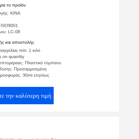
για το προϊόν
γής: ΚΙΝΑ
 ISO9001
λου: LC-08
ς και αποστολής
αγγελίας min: 1 κιλό
 on quantity
επτομέρειες: Πλαστικό τύμπανο
δοσης: Προσαρμοσμένη
ροσφοράς: 30mt ετησίως
τε την καλύτερη τιμή