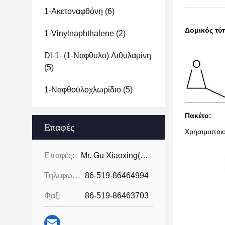
1-Ακετοναφθόνη
(6)
Δομικός τύ
1-Vinylnaphthalene
(2)
Dl-1- (1-Ναφθυλο) Αιθυλαμίνη
(5)
1-Ναφθοϋλοχλωρίδιο
(5)
Πακέτο:
Επαφές
Χρησιμοποιο
Επαφές:
Mr. Gu Xiaoxing( For Chinese Business)
Τηλεφώνημα:
86-519-86464994
Φαξ:
86-519-86463703