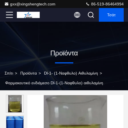
gxx@xingshengtech.com
86-519-86464994
Τσάτ
Προϊόντα
Σπίτι
>
Προϊόντα
>
Dl-1- (1-Ναφθυλο) Αιθυλαμίνη
>
Φαρμακευτικό ενδιάμεσο Dl-1-(1-Ναφθυλο) αιθυλαμίνη