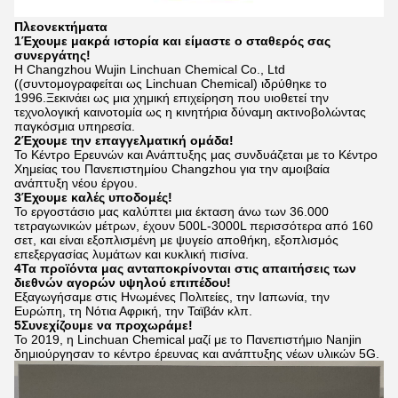
Πλεονεκτήματα
1Έχουμε μακρά ιστορία και είμαστε ο σταθερός σας
συνεργάτης!
Η Changzhou Wujin Linchuan Chemical Co., Ltd
((συντομογραφείται ως Linchuan Chemical) ιδρύθηκε το
1996.Ξεκινάει ως μια χημική επιχείρηση που υιοθετεί την
τεχνολογική καινοτομία ως η κινητήρια δύναμη ακτινοβολώντας
παγκόσμια υπηρεσία.
2Έχουμε την επαγγελματική ομάδα!
Το Κέντρο Ερευνών και Ανάπτυξης μας συνδυάζεται με το Κέντρο
Χημείας του Πανεπιστημίου Changzhou για την αμοιβαία
ανάπτυξη νέου έργου.
3Έχουμε καλές υποδομές!
Το εργοστάσιο μας καλύπτει μια έκταση άνω των 36.000
τετραγωνικών μέτρων, έχουν 500L-3000L περισσότερα από 160
σετ, και είναι εξοπλισμένη με ψυγείο αποθήκη,
εξοπλισμός
επεξεργασίας λυμάτων και κυκλική πισίνα.
4Τα προϊόντα μας ανταποκρίνονται στις απαιτήσεις των
διεθνών αγορών υψηλού επιπέδου!
Εξαγωγήσαμε στις Ηνωμένες Πολιτείες, την Ιαπωνία, την
Ευρώπη, τη Νότια Αφρική, την Ταϊβάν κλπ.
5Συνεχίζουμε να προχωράμε!
Το 2019, η Linchuan Chemical μαζί με το Πανεπιστήμιο Nanjin
δημιούργησαν το κέντρο έρευνας και ανάπτυξης νέων υλικών 5G.