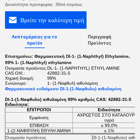
Δυνατότητα προσφοράς: 30mt ετησίως
Βρείτε την καλύτερη τιμή
Λεπτομέρειες για το
Περιγραφή
προϊόν
Προϊόντος
Επισημαίνω:
Φαρμακευτική Dl-1- (1-Naphthyl) Ethylamine
,
99% 1- (1-Naphthyl) ethylamine
Ονομασία προϊόντος:
DL-1- (1-NAPHTHYL) ETHYL AMINE
CAS ΟΧΙ.:
42882-31-5
Χημική δοκιμή:
99%
Συνώνυμο:
1- (1-Ναφθυλ) αιθυλαμίνη
Φαρμακευτικό ενδιάμεσο Dl-1-(1-Ναφθυλο) αιθυλαμίνη
Dl-1-(1-Ναφθυλο) αιθυλαμίνη 99% αριθμός CAS: 42882-31-5
Ειδικότητα:
ΕΠΙΤΡΟΠΟΙ
Ειδικότητα
ΑΧΡΩΣΤΟΣ ΣΤΟ ΚΑΤΑΛΟΥΡΟ
Εμφάνιση
υγρό
ΕΠΙΒΑΣΗ
≥ 99,0%
1-(2-ΝΑΦΘΥΛΗ) ΕΘΥΛΗ ΑΜΙΝΗ
≤ 1%
Ονομασία προϊόντος
Dl-1-(1-Ναφθυλο) αιθυλ