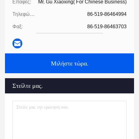
Επαφές:
Mr. Gu Xiaoxing( For Chinese Business)
Τηλεφώνημα:
86-519-86464994
Φαξ:
86-519-86463703
Μιλήστε τώρα.
Στείλτε μας.