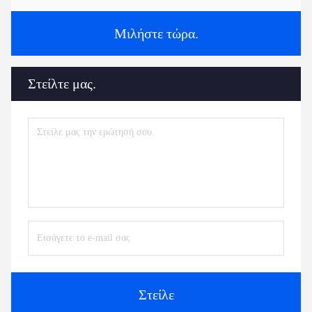
Μιλήστε τώρα.
Στείλτε μας.
Στείλε