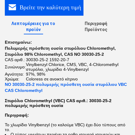
Βρείτε την καλύτερη τιμή
Λεπτομέρειες για το
Περιγραφή
προϊόν
Προϊόντος
Επισημαίνω:
Πολυμερής πρόσθετη ουσία στυρόλιου Chloromethyl
,
Στυρόλιο 98% Chloromethyl
,
CAS ΝΟ 30030-25-2
CAS αριθ.:
30030-25-2 1592-20-7
Vinylbenzyl Chlorice, CMS, VBC, 4-Chloromethyl
Συνώνυμο:
στυρόλιο, χλωρίδιο 4-Vinylbenzyl
Αγνότητα:
97%, 98%
Χρώμα:
Coloress σε ανοικτό κίτρινο
ΝΟ 30030-25-2 πολυμερής πρόσθετη ουσία στυρόλιου VBC
CAS Chloromethyl
Στυρόλιο Chloromethyl (VBC) CAS αριθ.: 30030-25-2
πολυμερής πρόσθετη ουσία
Περιγραφή:
Το χλωρίδιο Vinylbenzyl (το καλούμε VBC) έχει δύο τύπους από
το.
Ο τύπος μιγμάτων περιέχει τα ορθο ισομερή ισομερών και