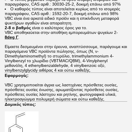
παραγράφου, CAS αριθ.: 30030-25-2, δοκιμή επάνω από 97%
Ο καθαρός τύπος είναι αποτελείται κυρίως από το ισομερές
παραγράφου, CAS αριθ.: 1592-20-7, δοκιμή επάνω από 98%
VBC είναι ένα αρκετά ειδικό προϊόν και η επικίνδυνη μεταφορά
ψυκτήρων αγαθών είναι απαραίτητη.
2-8 ο βαθμός
είναι ο καλύτερος όρος για το.
VBC αποθηκεύεται στην αποθήκη εμπορευμάτων ψυγείων 2-
8deg Γ
.
Είμαστε δεσμευμένοι στην έρευνα, αναπτύσσουμε, παράγουμε και
παραγόμενα VBC προϊόντα πώλησης, όπως (Ν, ν-
Dimethylaminomethyl) το στυρόλιο, trimethylammonium 4-
Vinylbenzyl το χλωρίδιο (VBTMAC/QBM), 4-Vinylphenyl
μεθανόλη, 4 ethenylbenzaldehyde, 4 vinylbenzoic οξύ,
vinylbenzylglycidy αιθέρας 4 και ούτω καθεξής.
Εφαρμογές:
VBC χρησιμοποιείται άγρια ως λαστιχένιες πρόσθετες ουσίες,
πρόσθετες ουσίες ένωσης, αρωματίζοντας πρόσθετες ουσίες,
πρόσθετες ουσίες λάστιχου και ρητίνης, φωτογραφικά υλικά,
ηλεκτροαγώγιμα πολυμερή σώματα και ούτω καθεξής.
Δομικός τύπος: