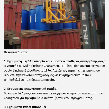
Πλεονεκτήματα:
1. Έχουμε τη μεγάλη ιστορία και είμαστε ο σταθερός συνεργάτης σας!
Η χημική Co. Wujin Linchuan Changzhou, ΕΠΕ (που βραχύνεται ως χημική
ουσία Linchuan) ιδρύθηκε το 1996. Αρχίζει ως χημική επιχείρηση που
υιοθετεί την καινοτομία τεχνολογίας ως κινητήρια δύναμη που
ακτινοβολεί τη παγκόσμια υπηρεσία.
2.
Έχουμε την επαγγελματική ομάδα!
Το κέντρο Ε&Α μας συνδυάζεται με το χημικό κέντρο του πανεπιστημίου
Changzhou για την αμοιβαία ανάπτυξη του νέου προγράμματος.
3.
Έχουμε τις καλές υποδομές!