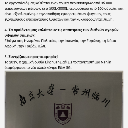
Το εργοστάσιό μας καλύπτει έναν τομέα περισσότερων από 36.000
τετραγωνικών μέτρων, έχει 500L-3000L περισσότερα από 160 σύνολα, και
είναι εξοπλισμένο με την αποθήκη εμπορευμάτων ψυγείων, τους
εξοπλισμούς επεξεργασίας λυμάτων και την κυκλοφορώντας λίμνη.
4.
Τα προϊόντα μας καλύπτουν τις απαιτήσεις των διεθνών αγορών
υψηλών σημείων!
Εξ:άγω στις Ηνωμένες Πολιτείες, την Ιαπωνία, την Ευρώπη, τη Νότια
Αφρική, την Ταϊβάν, κ.λπ.
5.
Συνεχίζουμε προς τα εμπρός!
Το 2019, η χημική ουσία Linchuan μαζί με το πανεπιστήμιο Nanjin
διαμόρφωσε το νέο υλικό κέντρο Ε&Α 5G.