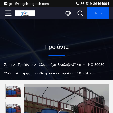
gxx@xingshengtech.com
86-519-86464994
Τσάτ
Προϊόντα
Σπίτι
>
Προϊόντα
>
Χλωριούχο Βινυλοβενζύλιο
>
ΝΟ 30030-
25-2 πολυμερής πρόσθετη ουσία στυρόλιου VBC CAS
Chloromethyl