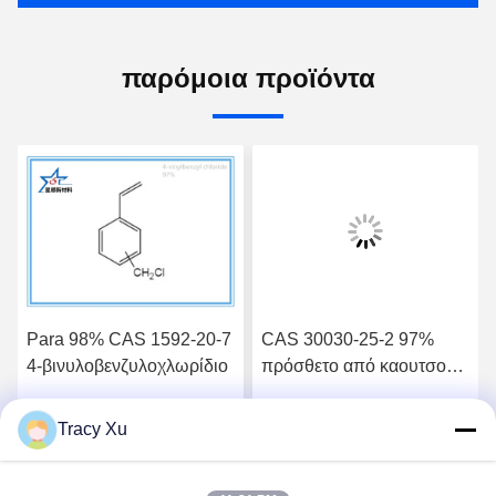
παρόμοια προϊόντα
Para 98% CAS 1592-20-7
CAS 30030-25-2 97%
4-βινυλοβενζυλοχλωρίδιο
πρόσθετο από καουτσούκ
κατασκευαστής
χλωρομεθυλοστυρολίου
Tracy Xu
ή
Βρείτε την καλύτερη τιμή
Βρείτε την καλύτερη τιμή