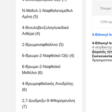
Όνομα 
Ν-Μεθυλ-1-Ναφθαλενεμεθυλ
Αμίνη
(5)
CAS αρ
4-Βινυλοβενζυλογλυκιδικό
Αιθέρα
(4)
4-Ethenyl b
4-Ethenyl b
2-Βρωμοναφθαλίνιο
(5)
4-vinylbenzy
Δομικός τύ
6-Βρωμο-2-Ναφθοϊκό Οξύ
(4)
Συσκευασία
Χρησιμοποιο
6-Βρωμο-2-Ναφθοϊκό
Μεθύλιο
(6)
4-Βρωμοφθαλικός Ανυδρίτης
(6)
2,7-Διυδροξυ-9-Φθορορενόνη
(7)