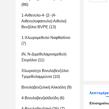
(86)
1-Αιθενυλο-4- [2- (4-
Αιθενυλοφαινυλο) Αιθυλο]
Βενζόλιο BVPE
(13)
1-Χλωρομεθυλο Ναφθαλίνιο
(7)
(Ν, Ν-Διμεθυλαμινομεθυλ)
Στυρόλιο
(11)
Χλωριούχο Βινυλοβενζύλιο
Τριμεθυλαμμώνιο
(10)
Βινυλοβενζυλική Αλκοόλη
(9)
Λεπτομέρει
4-Βινυλοβενζαλδεϋδη
(6)
Επισημαίν
4-Βινυλοβενζοϊκό Οξύ
(7)