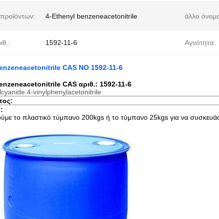
προϊόντων:
4-Ethenyl benzeneacetonitrile
άλλο όνομα
ιθ.:
1592-11-6
Αγνότητα:
enzeneacetonitrile CAS ΝΟ 1592-11-6
enzeneacetonitrile CAS αριθ.: 1592-11-6
lcyanide 4-vinylphenylacetonitrile
πος:
:
ύμε το πλαστικό τύμπανο 200kgs ή το τύμπανο 25kgs για να συσκευά