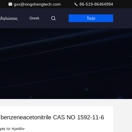
gxx@xingshengtech.com
86-519-86464994
δηλώσεις
Τσάτ
Greek
 benzeneacetonitrile CAS ΝΟ 1592-11-6
για το προϊόν