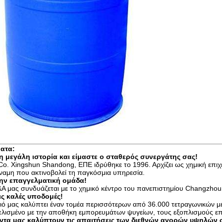
ατα:
η μεγάλη ιστορία και είμαστε ο σταθερός συνεργάτης σας!
Co. Xingshun Shandong, ΕΠΕ ιδρύθηκε το 1996. Αρχίζει ως χημική επιχ
ύναμη που ακτινοβολεί τη παγκόσμια υπηρεσία.
ην επαγγελματική ομάδα!
&Α μας συνδυάζεται με το χημικό κέντρο του πανεπιστημίου Changzhou
ις καλές υποδομές!
ιό μας καλύπτει έναν τομέα περισσότερων από 36.000 τετραγωνικών μ
ξοπλισμένο με την αποθήκη εμπορευμάτων ψυγείων, τους εξοπλισμούς ε
ντα μας καλύπτουν τις απαιτήσεις των διεθνών αγορών υψηλών 