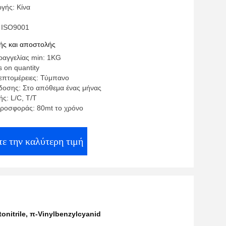
γής: Κίνα
 ISO9001
ς και αποστολής
αγγελίας min: 1KG
 on quantity
επτομέρειες: Τύμπανο
οσης: Στο απόθεμα ένας μήνας
ς: L/C, T/T
ροσφοράς: 80mt το χρόνο
τε την καλύτερη τιμή
onitrile
,
π-Vinylbenzylcyanid