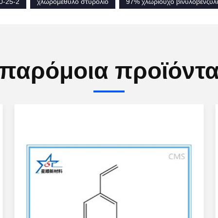
0-25-2
χλωρομεθυλο στυρόλιο
97% χλωριούχο βινυλοβενζύλ
παρόμοια προϊόντ