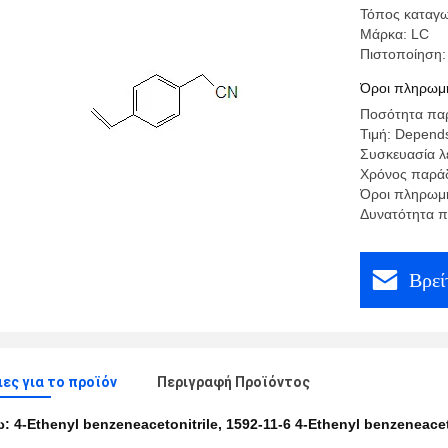
Τόπος καταγω
Μάρκα: LC
Πιστοποίηση:
Όροι πληρωμή
Ποσότητα παρ
Τιμή: Depends
Συσκευασία λ
Χρόνος παράδ
Όροι πληρωμή
Δυνατότητα π
Βρεί
ες για το προϊόν
Περιγραφή Προϊόντος
ω:
4-Ethenyl benzeneacetonitrile
,
1592-11-6 4-Ethenyl benzeneacet