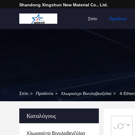
Shandong Xingshun New Material Co., Ltd.
Σπίτι
Προϊόντα
Σπίτι
>
Προϊόντα
>
Χλωριούχο Βινυλοβενζύλιο
>
4-Ethen
Καταλόγους
Χλωριούχο Βινυλοβενζύλιο