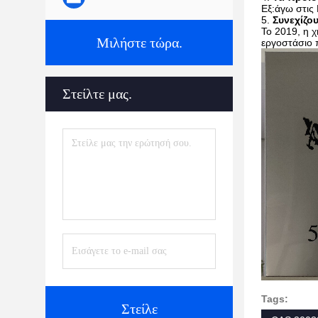
Εξ:άγω στις 
5.
Συνεχίζο
Το 2019, η χ
Μιλήστε τώρα.
εργοστάσιο
Στείλτε μας.
Tags:
Στείλε