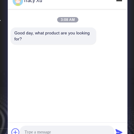
Tracy Xu
.
3:08 AM
Good day, what product are you looking 
Γρήγοροι Σύνδεσμοι
for?
Προφίλ εταιρείας
Επισκέψεις στο εργοστάσιο
Έλεγχος ποιότητας
Ειδήσεις
Υποθέσεις
Sitemap
Πολιτική απορρήτου