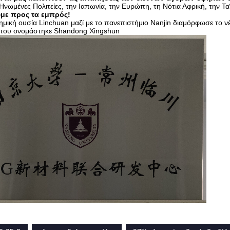
Ηνωμένες Πολιτείες, την Ιαπωνία, την Ευρώπη, τη Νότια Αφρική, την Ταϊ
υμε προς τα εμπρός!
ημική ουσία Linchuan μαζί με το πανεπιστήμιο Nanjin διαμόρφωσε το ν
 που ονομάστηκε Shandong Xingshun