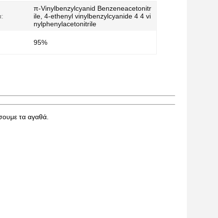
π-Vinylbenzylcyanid Benzeneacetonitr
:
ile, 4-ethenyl vinylbenzylcyanide 4 4 vi
nylphenylacetonitrile
95%
σουμε τα αγαθά.