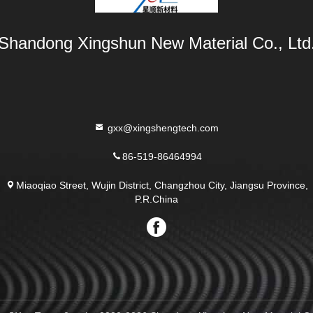
Shandong Xingshun New Material Co., Ltd
gxx@xingshengtech.com
86-519-86464994
Miaoqiao Street, Wujin District, Changzhou City, Jiangsu Province,
P.R.China