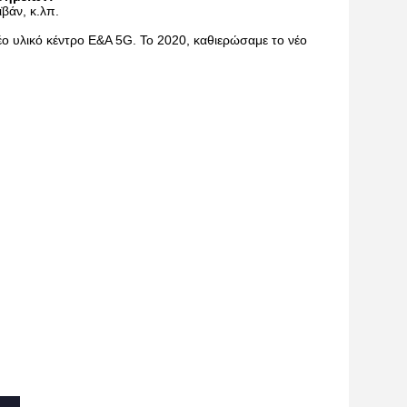
βάν, κ.λπ.
έο υλικό κέντρο Ε&Α 5G. Το 2020, καθιερώσαμε το νέο