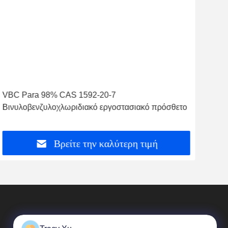
VBC Para 98% CAS 1592-20-7
CAS
Βινυλοβενζυλοχλωριδιακό εργοστασιακό πρόσθετο
στυ
Βρείτε την καλύτερη τιμή