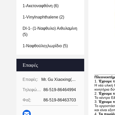
1-Ακετοναφθόνη
(6)
1-Vinylnaphthalene
(2)
Dl-1- (1-Ναφθυλο) Αιθυλαμίνη
(5)
1-Ναφθοϋλοχλωρίδιο
(5)
Επαφές
Πλεονεκτήμ
Επαφές:
Mr. Gu Xiaoxing( For Chinese Business)
1.
Έχουμε τ
Η νέα υλική 
κινητήρια δ
Τηλεφώνημα:
86-519-86464994
2.
Έχουμε τ
Το κέντρο Ε
Φαξ:
86-519-86463703
3.
Έχουμε τ
Το εργοστάσ
και είναι ε
4.
Τα προϊό