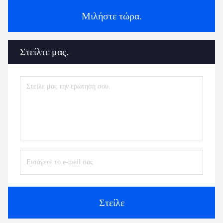
Μιλήστε τώρα.
Στείλτε μας.
Στείλε