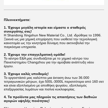
Πλεονεκτήματα:
1. Έχουμε μεγάλη ιστορία και είμαστε ο σταθερός
συνεργάτης σας!
Η Shandong Xingshun New Material Co., Ltd. ιδρύθηκε το 1996.
Ξεκινά ως μια χημική επιχείρηση που υιοθετεί την τεχνολογική
καινοτομία ως την κινητήρια δύναμη που ακτινοβολεί την
παγκόσμια υπηρεσία.
2. Έχουμε την επαγγελματική ομάδα!
Το κέντρο Ε&Α μας συνδυάζεται με το χημικό κέντρο του
Πανεπιστημίου Changzhou για την αμοιβαία ανάπτυξη νέου
έργου.
3. Έχουμε καλές υποδομές!
Το εργοστάσιό μας καλύπτει μια έκταση άνω των 36.000
τετραγωνικών μέτρων, έχει 500L-3000L περισσότερα από 160 σετ
και είναι εξοπλισμένο με αποθήκη ψυγείου,
εξοπλισμός
επεξεργασίας λυμάτων και πισίνα κυκλοφορίας.
4. Τα προϊόντα μας πληρούν τις απαιτήσεις των διεθνών
αγορών υψηλής ποιότητας!