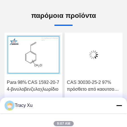
παρόμοια προϊόντα
Para 98% CAS 1592-20-7
CAS 30030-25-2 97%
4-βινυλοβενζυλοχλωρίδιο
πρόσθετο από καουτσούκ
κατασκευαστής
χλωρομεθυλοστυρολίου
Tracy Xu
ή
Βρείτε την καλύτερη τιμή
Βρείτε την καλύτερη τιμή
9:07 AM