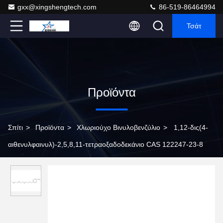
gxx@xingshengtech.com
86-519-86464994
Τσάτ
Προϊόντα
Σπίτι
>
Προϊόντα
>
Χλωριούχο Βινυλοβενζύλιο
>
1,12-δις(4-
αιθενυλφαινυλ)-2,5,8,11-τετραοξαδοδεκάνιο CAS 122247-23-8