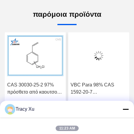
παρόμοια προϊόντα
CAS 30030-25-2 97%
VBC Para 98% CAS
πρόσθετο από καουτσούκ
1592-20-7
κατασκευαστής
Βινυλοβενζυλοχλωριδιακό
χλωρομεθυλοστυρολίου
εργοστασιακό πρόσθετο
Tracy Xu
ή
Βρείτε την καλύτερη τιμή
Βρείτε την καλύτερη τιμή
11:23 AM