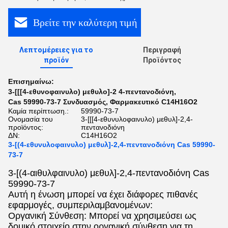
Βρείτε την καλύτερη τιμή
Λεπτομέρειες για το
Περιγραφή
προϊόν
Προϊόντος
Επισημαίνω:
3-[[[4-εθυνοφαινυλο) μεθυλο]-2 4-πεντανοδιόνη
,
Cas 59990-73-7 Συνδυασμός
,
Φαρμακευτικό C14H16O2
Καμία περίπτωση.:
59990-73-7
Ονομασία του
3-[[[4-εθυνυλοφαινυλο) μεθυλ]-2,4-
προϊόντος:
πεντανοδιόνη
ΔΝ:
C14H16O2
3-[(4-εθυνυλοφαινυλο) μεθυλ]-2,4-πεντανοδιόνη Cas 59990-
73-7
3-[(4-αιθυλφαινυλο) μεθυλ]-2,4-πεντανοδιόνη Cas
59990-73-7
Αυτή η ένωση μπορεί να έχει διάφορες πιθανές
εφαρμογές, συμπεριλαμβανομένων:
Οργανική Σύνθεση: Μπορεί να χρησιμεύσει ως
δομικό στοιχείο στην οργανική σύνθεση για τη