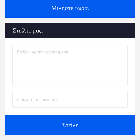
Μιλήστε τώρα.
Στείλτε μας.
Στείλε