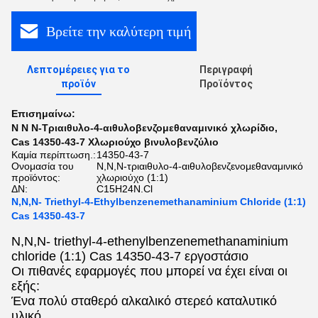
Βρείτε την καλύτερη τιμή
Λεπτομέρειες για το
Περιγραφή
προϊόν
Προϊόντος
Επισημαίνω:
N N N-Τριαιθυλο-4-αιθυλοβενζομεθαναμινικό χλωρίδιο
,
Cas 14350-43-7 Χλωριούχο βινυλοβενζύλιο
Καμία περίπτωση.:
14350-43-7
Ονομασία του
N,N,N-τριαιθυλο-4-αιθυλοβενζενομεθαναμινικό
προϊόντος:
χλωριούχο (1:1)
ΔΝ:
C15H24N.Cl
N,N,N- Triethyl-4-Ethylbenzenemethanaminium Chloride (1:1)
Cas 14350-43-7
N,N,N- triethyl-4-ethenylbenzenemethanaminium
chloride (1:1) Cas 14350-43-7 εργοστάσιο
Οι πιθανές εφαρμογές που μπορεί να έχει είναι οι
εξής:
Ένα πολύ σταθερό αλκαλικό στερεό καταλυτικό
υλικό