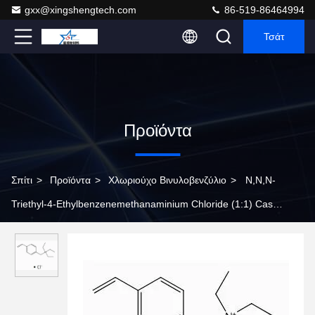
gxx@xingshengtech.com
86-519-86464994
Τσάτ
Προϊόντα
Σπίτι
>
Προϊόντα
>
Χλωριούχο Βινυλοβενζύλιο
>
N,N,N-
Triethyl-4-Ethylbenzenemethanaminium Chloride (1:1) Cas
14350-43-7