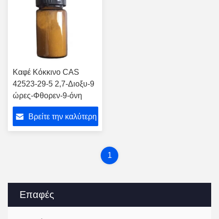
Καφέ Κόκκινο CAS
42523-29-5 2,7-Διοξυ-9
ώρες-Φθορεν-9-όνη
Βρείτε την καλύτερη
τιμή
1
Επαφές