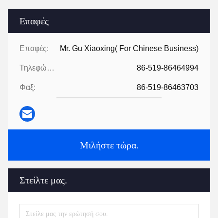
Επαφές
Επαφές:
Mr. Gu Xiaoxing( For Chinese Business)
Τηλεφώνημα:
86-519-86464994
Φαξ:
86-519-86463703
Μιλήστε τώρα.
Στείλτε μας.