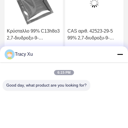
Κρύσταλλο 99% C13h8o3
CAS αριθ. 42523-29-5
2,7-διυδροξυ-9-
99% 2,7-διυδροξυ-9-
φθορενόνη
φθορενόνη
Tracy Xu
ή
Βρείτε την καλύτερη τιμή
Βρείτε την καλύτερη τιμή
6:15 PM
Good day, what product are you looking for?
Shandong Xingshun New Material Co., Ltd.
gxx@xingshengtech.com
86-519-86464994