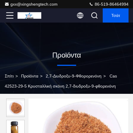
gxx@xingshengtech.com
86-519-86464994
Τσάτ
Προϊόντα
Σπίτι
>
Προϊόντα
>
2,7-Διυδροξυ-9-Φθορορενόνη
>
Cas
42523-29-5 Κρυσταλλική σκόνη 2,7-διυδροξυ-9-φθορενόνη