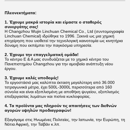
Πλεονεκτήματα:
1. Έχουμε μακρά ιστορία και είμαστε ο σταθερός
συνεργάτης σας!
Η Changzhou Wujin Linchuan Chemical Co., Ltd (συντομογραφία
Linchuan Chemical) ιδρύθηκε το 1996. Ξεκινά ως μια χημική
επιχείρηση που υιοθετεί την τεχνολογική καινοτομία ως κινητήρια
δύναμη που εκπέμπει την παγκόσμια υπηρεσία.
2. Έχουμε την επαγγελματική ομάδα!
Το κέντρο Ε & Α μας συνδυάζεται με το χημικό κέντρο του
Πανεπιστημίου Changzhou για την αμοιβαία ανάπτυξη νέου
έργου.
3. Έχουμε καλές υποδομές!
Το εργοστάσιό μας καλύπτει έκταση μεγαλύτερη από 36.000
τετραγωνικά μέτρα, έχει 500L-3000L περισσότερα από 160
σύνολα και είναι εξοπλισμένη με αποθήκη ψυγείου,
εξοπλισμός
επεξεργασίας λυμάτων και πισίνα κυκλοφορίας.
4. Τα προϊόντα μας πληρούν τις απαιτήσεις των διεθνών
αγορών υψηλών προδιαγραφών!
Εξαγάγαμε στις Ηνωμένες Πολιτείες, την Ιαπωνία, την Ευρώπη, τη
Νότια Αφρική, την Ταϊβάν κ.λπ.