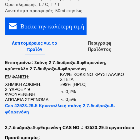
Όροι πληρωμής: L / C, T / T
Δυνατότητα προσφοράς: 50mt ετησίως
Βρείτε την καλύτερη τιμή
Λεπτομέρειες για το
Περιγραφή
προϊόν
Προϊόντος
Επισημαίνω:
Σκόνη 2 7-διυδροξυ-9-φθορενόνη
,
κρύσταλλο 2 7-διυδροξυ-9-φθορενόνη
ΚΑΦΕ-ΚΟΚΚΙΝΟ ΚΡΥΣΤΑΛΛΙΚΟ
ΕΜΦΑΝΙΣΗ:
ΣΤΕΓΑ
ΧΗΜΙΚΗ ΔΟΚΙΜΗ:
≥99% [HPLC]
2-ΥΔΡΟΞΥ-9-
＜ 0,2%
ΦΛΟΥΡΕΝΕΝΗ:
＜ 0,5%
ΑΠΩΛΕΙΑ ΣΤΕΓΝΩΜΑ:
Cas 42523-29-5 Κρυσταλλική σκόνη 2,7-διυδροξυ-9-
φθορενόνη
2,7-διυδροξυ-9-φθορενόνη CAS NO .: 42523-29-5 εργοστάσιο
Προσδιορισμός: