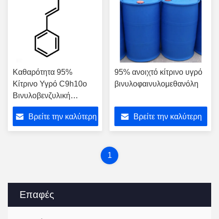
Καθαρότητα 95%
95% ανοιχτό κίτρινο υγρό
Κίτρινο Υγρό C9h10o
βινυλοφαινυλομεθανόλη
Βινυλοβενζυλική
αλκοόλη
Βρείτε την καλύτερη
Βρείτε την καλύτερη
τιμή
τιμή
1
Επαφές