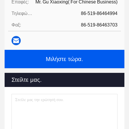
Επαφές:
Mr. Gu Xiaoxing( For Chinese Business)
Τηλεφώνημα:
86-519-86464994
Φαξ:
86-519-86463703
Μιλήστε τώρα.
Στείλτε μας.