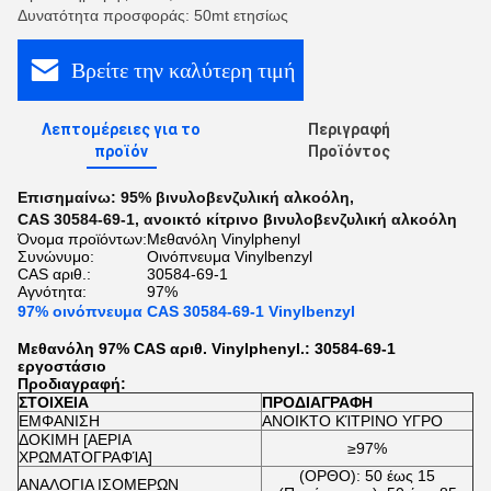
Δυνατότητα προσφοράς: 50mt ετησίως
Βρείτε την καλύτερη τιμή
Λεπτομέρειες για το
Περιγραφή
προϊόν
Προϊόντος
Επισημαίνω:
95% βινυλοβενζυλική αλκοόλη
,
CAS 30584-69-1
,
ανοικτό κίτρινο βινυλοβενζυλική αλκοόλη
Όνομα προϊόντων:
Μεθανόλη Vinylphenyl
Συνώνυμο:
Οινόπνευμα Vinylbenzyl
CAS αριθ.:
30584-69-1
Αγνότητα:
97%
97% οινόπνευμα CAS 30584-69-1 Vinylbenzyl
Μεθανόλη 97% CAS αριθ. Vinylphenyl.: 30584-69-1
εργοστάσιο
Προδιαγραφή:
ΣΤΟΙΧΕΙΑ
ΠΡΟΔΙΑΓΡΑΦΗ
ΕΜΦΑΝΙΣΗ
ΑΝΟΙΚΤΟ ΚΊΤΡΙΝΟ ΥΓΡΟ
ΔΟΚΙΜΗ [ΑΕΡΙΑ
≥97%
ΧΡΩΜΑΤΟΓΡΑΦΊΑ]
(ΟΡΘΟ): 50 έως 15
ΑΝΑΛΟΓΙΑ ΙΣΟΜΕΡΩΝ