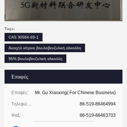
Tags:
CAS 30584-69-1
Ανοιχτό κίτρινο βινυλοβενζυλική αλκοόλη
95% βινυλοβενζυλική αλκοόλη
Επαφές
Επαφές:
Mr. Gu Xiaoxing( For Chinese Business)
Τηλεφώνημα:
86-519-86464994
Φαξ:
86-519-86463703