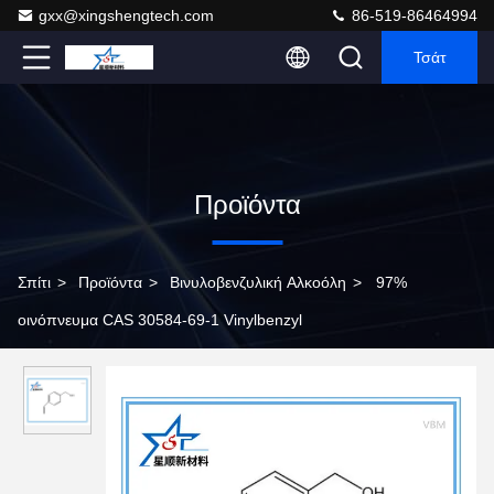
gxx@xingshengtech.com
86-519-86464994
Τσάτ
Προϊόντα
Σπίτι
>
Προϊόντα
>
Βινυλοβενζυλική Αλκοόλη
>
97%
οινόπνευμα CAS 30584-69-1 Vinylbenzyl