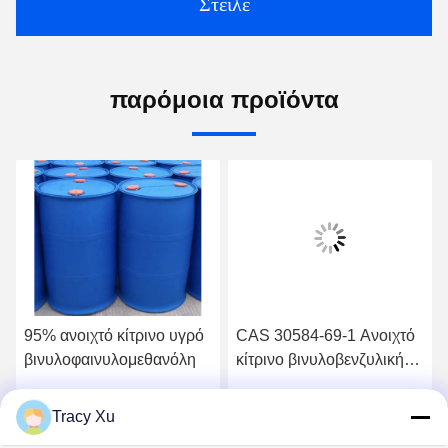
Στείλε
παρόμοια προϊόντα
95% ανοιχτό κίτρινο υγρό
CAS 30584-69-1 Ανοιχτό
βινυλοφαινυλομεθανόλη
κίτρινο βινυλοβενζυλική
αλκοόλη
Tracy Xu
ή
Βρείτε την καλύτερη τιμή
Βρείτε την καλύτερη τιμή