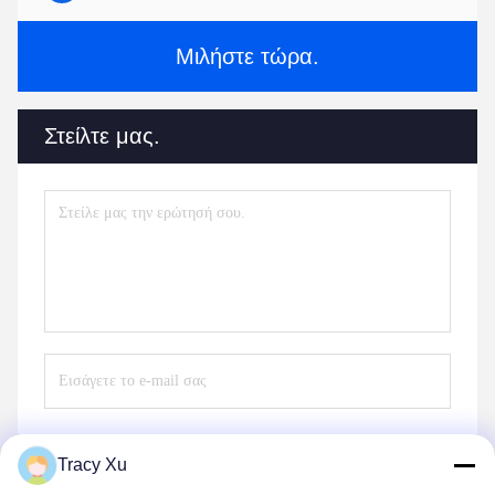
Μιλήστε τώρα.
Στείλτε μας.
Tracy Xu
Στείλε