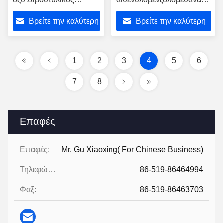
Εσθέρας Cas 762293-
(1:1) CAS 14350-43-7
Βρείτε την καλύτερη
Βρείτε την καλύτερη
74-3
τιμή
τιμή
1
2
3
4
5
6
7
8
Επαφές
Επαφές:
Mr. Gu Xiaoxing( For Chinese Business)
Τηλεφώνημα:
86-519-86464994
Φαξ:
86-519-86463703