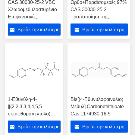
CAS 30030-25-2 VBC
Ορθο+Παραϊσομερές 97%
Χλωρομεθυλοστυρένιο
CAS 30030-25-2
Επιφανειακές
Τροποποίηση της
επικάλυψεις
επιφάνειας του
Βρείτε την καλύτερη
Βρείτε την καλύτερη
χλωριούχου
βινυλοβενζιλίου
τιμή
τιμή
1-Εθυνύλη-4-
Bis[(4-Εθυνυλοφαινύλιο)
[[(2,2,3,3,4,4,5,5-
Μεθυλ] Carbonotrithioate
οκταφθοροπεντυλο)
Cas 1174930-16-5
οξυ]μεθυλο]βενό Cas
Βρείτε την καλύτερη
Βρείτε την καλύτερη
147265-47-2