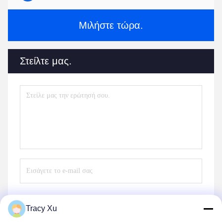
Μιλήστε τώρα.
Στείλτε μας.
Tracy Xu
Στείλε