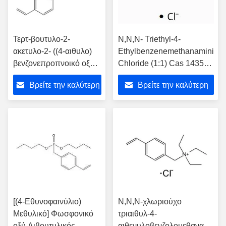
Τερτ-βουτυλο-2-
N,N,N- Triethyl-4-
ακετυλο-2- ((4-αιθυλο)
Ethylbenzenemethanaminium
βενζονεπροπνοικό οξύ
Chloride (1:1) Cas 14350-
Cas 1337990-54-1
43-7
Βρείτε την καλύτερη
Βρείτε την καλύτερη
τιμή
τιμή
[(4-Εθυνοφαινύλιο)
Ν,Ν,Ν-χλωριούχο
Μεθυλικό] Φωσφονικό
τριαιθυλ-4-
οξύ Διβουτυλικός
αιθενυλοβενζολομεθαναμίνιο