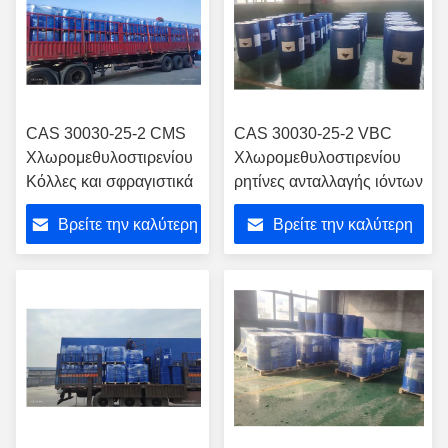
CAS 30030-25-2 CMS
CAS 30030-25-2 VBC
Χλωρομεθυλοστιρενίου
Χλωρομεθυλοστιρενίου
Κόλλες και σφραγιστικά
ρητίνες ανταλλαγής ιόντων
Βρείτε την καλύτερη
Βρείτε την καλύτερη
τιμή
τιμή